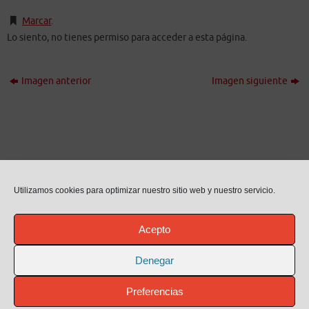
Marcar
.
Lo siento, no tienes permiso para acceder a esta página.
Imagen anterior
Imagen siguiente
Utilizamos cookies para optimizar nuestro sitio web y nuestro servicio.
Acepto
Denegar
Preferencias
Aviso legal
Política de Privacidad / Protección de datos