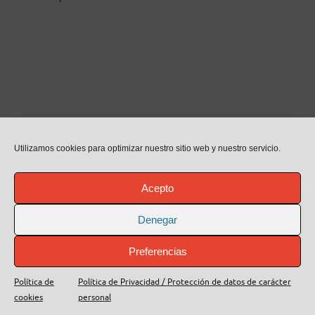
Utilizamos cookies para optimizar nuestro sitio web y nuestro servicio.
Acepto
Denegar
Habla con nosotros ahora
Preferencias
Aviso legal
Política de Privacidad / Protección de datos
Política de Transparencia
Política de cookies (UE)
Política de
Política de Privacidad / Protección de datos de carácter
Más información sobre las cookies
Contacto
cookies
personal
Funciona con
Tempera
&
WordPress.