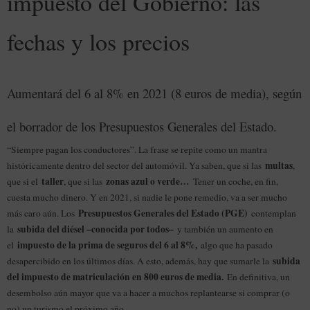
impuesto del Gobierno: las
fechas y los precios
Aumentará del 6 al 8% en 2021 (8 euros de media), según
el borrador de los Presupuestos Generales del Estado.
“Siempre pagan los conductores”. La frase se repite como un mantra
multas
históricamente dentro del sector del automóvil. Ya saben, que si las
,
taller
zonas azul o verde…
que si el
, que si las
Tener un coche, en fin,
cuesta mucho dinero. Y en 2021, si nadie le pone remedio, va a ser mucho
Presupuestos Generales del Estado (PGE)
más caro aún. Los
contemplan
subida del diésel –conocida por todos–
la
y también un aumento en
impuesto de la prima de seguros del 6 al 8%,
el
algo que ha pasado
subida
desapercibido en los últimos días. A esto, además, hay que sumarle la
del impuesto de matriculación en 800 euros de media.
En definitiva, un
desembolso aún mayor que va a hacer a muchos replantearse si comprar (o
no) un turismo el próximo año.