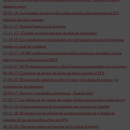
números rojos
29-01-18: Los fraudes al seguro del coche cuestan a las aseguradoras 833
millones de euros anuales
28-11-17: Premio Santa Lucía Seguros
17-11-17: ¿Cuándo se podrá rescatar un plan de pensiones?
31-10-17: Los conductores reincidentes por infracciones en alcohol podrían
perder el carné de conducir
17-10-17: 10.400 conductores presentan partes amistosos de tráfico con su
móvil gracias a Declaración iDEA
11-10-17: El TS denuncia un nuevo abuso bancario relacionado con el seguro
03-10-17: Contratar un seguro de moto sin haber pasado la ITV
27-03-17: El seguro de salud crece por el temor a las listas de espera y la
contratación de empresas
20-03-17: Seguros vinculados a hipotecas: ¿Son legales?
27-02-17: La subida en las ventas de coches dispara los seguros a todo riesgo
29-11-16: Como protegerse de un inquilino que no paga el alquiler
15-11-16: El recargo en las pólizas de coche para financiar el fondo de
garantía de las aseguradoras baja un 40%
26-10-16: Chocarse contra un familiar no lo cubre el seguro