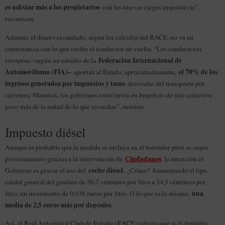
es asfixiar más a los propietarios
con las nuevas cargas impositivas”,
reconocen.
Además, el dinero recaudado, según los cálculos del RACE, no va en
consonancia con lo que recibe el conductor de vuelta. “Los conductores
Federación Internacional de
europeos –según un estudio de la
Automovilismo (FIA)–
el 70% de los
aportan al Estado, aproximadamente,
ingresos generados por impuestos y tasas
derivadas del transporte por
carretera. Mientras, los gobiernos reinvierten en beneficio de este colectivo
poco más de la mitad de lo que recaudan”, insisten.
Impuesto diésel
Aunque es probable que la medida se incluya en el borrador pero se saque
Ciudadanos
próximamente gracias a la intervención de
, la intención el
coche diésel.
Gobierno es gravar el uso del
¿Cómo? Aumentando el tipo
estatal general del gasóleo de 30,7 céntimos por litro a 34,5 céntimos por
una
litro, un incremento de 0,038 euros por litro. O lo que es lo mismo,
media de 2,5 euros más por depósito.
Así, el Real Automóvil Club de España (RACE) calcula que si el depósito