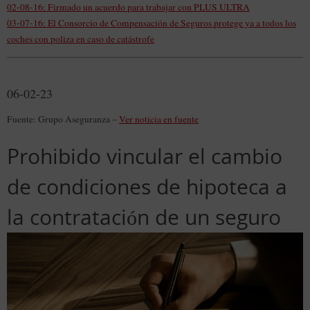
02-08-16: Firmado un acuerdo para trabajar con PLUS ULTRA
03-07-16: El Consorcio de Compensación de Seguros protege ya a todos los
coches con poliza en caso de catástrofe
06-02-23
Fuente: Grupo Aseguranza –
Ver noticia en fuente
Prohibido vincular el cambio
de condiciones de hipoteca a
la contratación de un seguro