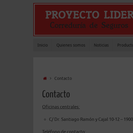
Saltar
al
contenido
Saltar
Inicio
Quienes somos
Noticias
Product
al
contenido
Inicio
Contacto
Contacto
Oficinas centrales:
C/ Dr. Santiago Ramón y Cajal 10-12 – 190
Teléfono de contacto: