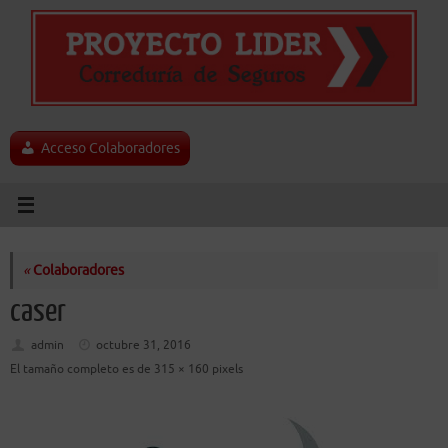
Saltar
al
contenido
Acceso Colaboradores
«
Colaboradores
caser
admin
octubre 31, 2016
El tamaño completo es de
315 × 160
pixels